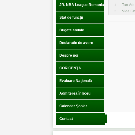
JR. NBA League Romania
Tarr Ado
4
Vida Gh
5
Stat de funcții
Bugete anuale
Declaratie de avere
Despre noi
CORIGENŢĂ
Evaluare Naţională
Admiterea în liceu
Calendar Şcolar
Contact