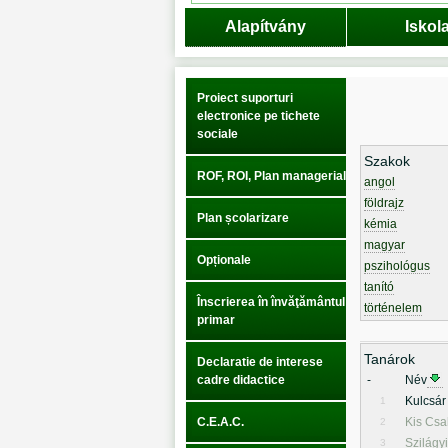
Alapítvány
Iskol
Proiect suporturi
electronice pe tichete
sociale
Szakok
ROF, ROI, Plan managerial
angol
földrajz
Plan școlarizare
kémia
magyar
Opționale
pszihológus
tanító
Înscrierea în învăţământul
történelem
primar
Tanárok
Declaratie de interese
cadre didactice
-
Név
Kulcsár
1
C.E.A.C.
Kis Csa
2
Szilágyi
3