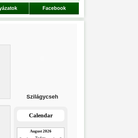
yázatok
Facebook
Szilágycseh