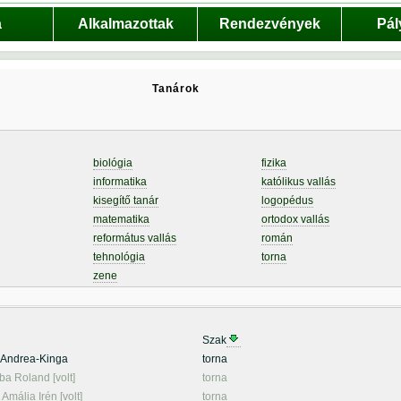
a
Alkalmazottak
Rendezvények
Pál
Tanárok
biológia
fizika
informatika
katólikus vallás
kisegítő tanár
logopédus
matematika
ortodox vallás
református vallás
román
tehnológia
torna
zene
Szak
 Andrea-Kinga
torna
ba Roland [volt]
torna
 Amália Irén [volt]
torna