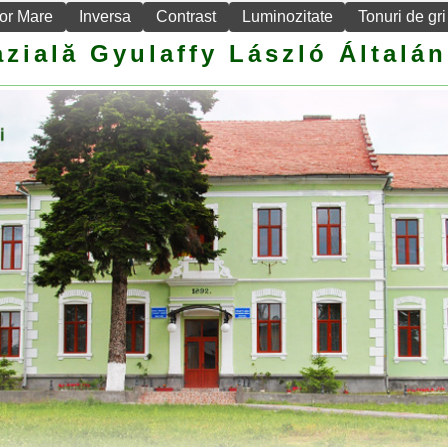
or Mare
Inversa
Contrast
Luminozitate
Tonuri de gri
zială Gyulaffy László Általán