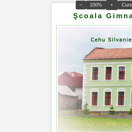
＋
−
100%
Curs
Şcoala Gimna