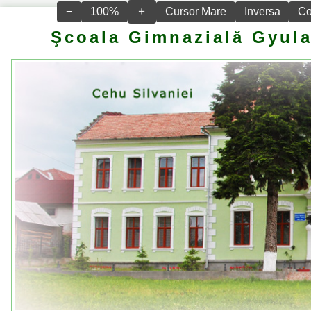
＋
−
100%
Cursor Mare
Inversa
Co
Şcoala Gimnazială Gyula