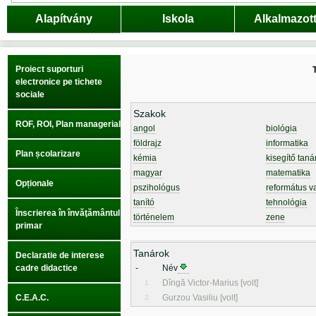
Alapítvány
Iskola
Alkalmazot
Proiect suporturi
electronice pe tichete
sociale
Szakok
ROF, ROI, Plan managerial
angol
biológia
földrajz
informatika
Plan școlarizare
kémia
kisegítő taná
magyar
matematika
Opționale
pszihológus
református v
tanító
tehnológia
Înscrierea în învăţământul
történelem
zene
primar
Tanárok
Declaratie de interese
cadre didactice
-
Név
Dîngă Victor-Marius [volt]
1
C.E.A.C.
Gurzou Vasiliu [volt]
2