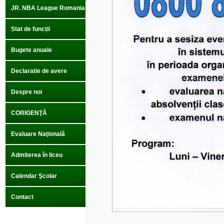
JR. NBA League Romania
Stat de funcții
Bugete anuale
Declaratie de avere
Despre noi
CORIGENŢĂ
Evaluare Naţională
Admiterea în liceu
Calendar Şcolar
Contact