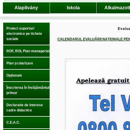
Alapítvány
Iskola
Alkalmazot
Proiect suporturi
Evalua
electronice pe tichete
sociale
CALENDARUL EVALUĂRII NAŢIONALE PENTRU
ROF, ROI, Plan managerial
Plan școlarizare
Opționale
Înscrierea în învăţământul
primar
Declaratie de interese
cadre didactice
C.E.A.C.