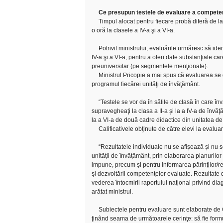
Ce presupun testele de evaluare a competen
Timpul alocat pentru fiecare probă diferă de la 
o oră la clasele a IV-a şi a VI-a.
Potrivit ministrului, evaluările urmăresc să iden
IV-a şi a VI-a, pentru a oferi date substanţiale c
preuniversitar (pe segmentele menţionate).
Ministrul Pricopie a mai spus că evaluarea se d
programul fiecărei unităţi de învăţământ.
“Testele se vor da în sălile de clasă în care înv
supravegheaţi la clasa a II-a şi la a IV-a de învăţ
la a VI-a de două cadre didactice din unitatea de
Calificativele obţinute de către elevi la evalua
“Rezultatele individuale nu se afişează şi nu se
unităţii de învăţământ, prin elaborarea planurilo
impune, precum şi pentru informarea părinţilor/rep
şi dezvoltării competenţelor evaluate. Rezultate di
vederea întocmirii raportului naţional privind di
arătat ministrul.
Subiectele pentru evaluare sunt elaborate de
ţinând seama de următoarele cerinţe: să fie formu