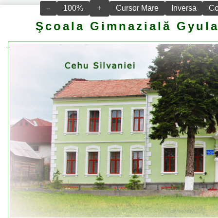
＋
−
100%
Cursor Mare
Inversa
Co
Şcoala Gimnazială Gyula