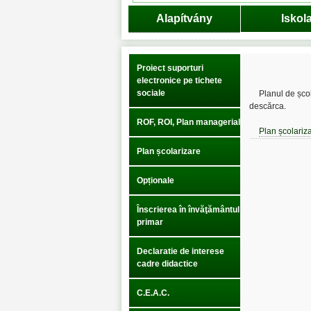
Alapítvány
Iskol
Proiect suporturi
electronice pe tichete
sociale
Planul de șco
descărca.
ROF, ROI, Plan managerial
Plan școlariz
Plan școlarizare
Opționale
Înscrierea în învăţământul
primar
Declaratie de interese
cadre didactice
C.E.A.C.