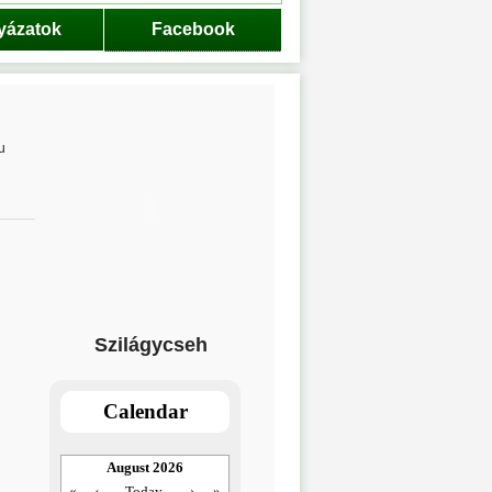
yázatok
Facebook
u
Szilágycseh