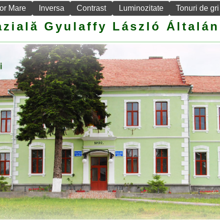
or Mare
Inversa
Contrast
Luminozitate
Tonuri de gri
zială Gyulaffy László Általán