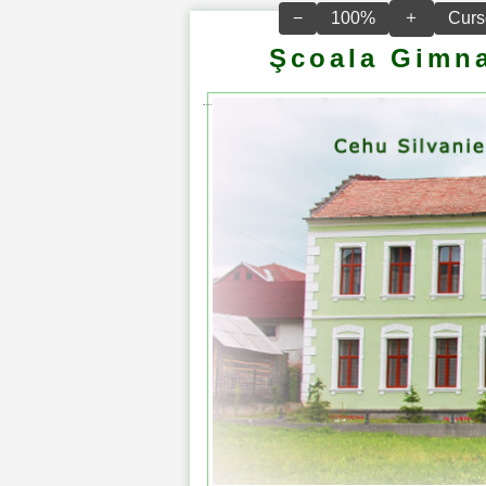
＋
−
100%
Curs
Şcoala Gimna