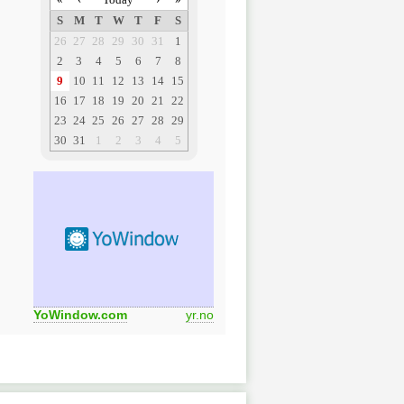
YoWindow.com
yr.no